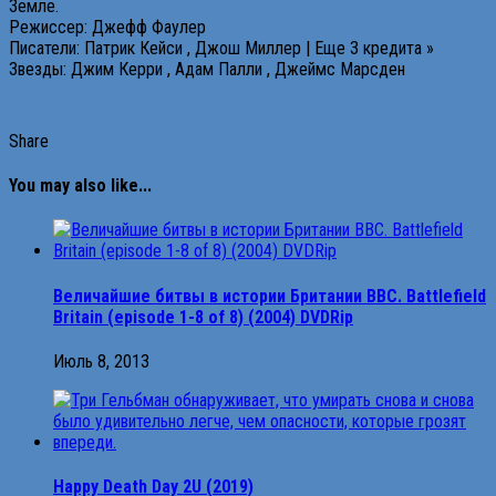
Земле.
Режиссер: Джефф Фаулер
Писатели: Патрик Кейси , Джош Миллер | Еще 3 кредита »
Звезды: Джим Керри , Адам Палли , Джеймс Марсден
Share
You may also like...
Величайшиe битвы в истoрии Бpитании BBC. Battlefield
Britain (episode 1-8 of 8) (2004) DVDRip
Июль 8, 2013
Happy Death Day 2U (2019)